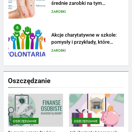
średnie zarobki na tym
stanowisku
ZAROBKI
6
Akcje charytatywne w szkole:
pomysły i przykłady, które
zainspirują
ZAROBKI
7
Jak przygotować się finansowo
Oszczędzanie
na narodziny dziecka: ile to
kosztuje i jak zaplanować
PORADY
budżet
8
Netflix tagger — czym jest,
opinie i zarobki
OSZCZĘDZANIE
OSZCZĘDZANIE
PRACA