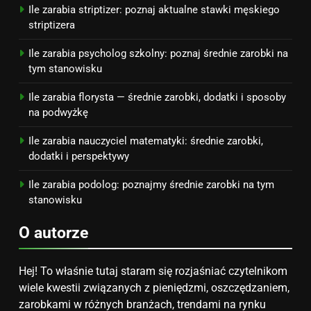
kosztuje i jak zaplanować
PORADY
Ile zarabia striptizer: poznaj aktualne stawki męskiego
budżet
striptizera
8
Ile zarabia psycholog szkolny: poznaj średnie zarobki na
Netflix tagger — czym jest,
tym stanowisku
opinie i zarobki
Ile zarabia florysta — średnie zarobki, dodatki i sposoby
PRACA
na podwyżkę
Ile zarabia nauczyciel matematyki: średnie zarobki,
dodatki i perspektywy
Ile zarabia podolog: poznajmy średnie zarobki na tym
stanowisku
O autorze
Hej! To właśnie tutaj staram się rozjaśniać czytelnikom
wiele kwestii związanych z pieniędzmi, oszczędzaniem,
zarobkami w różnych branżach, trendami na rynku