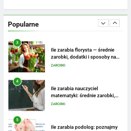
2
Ile zarabia psycholog szkolny:
poznaj średnie zarobki na tym
Popularne
stanowisku
ZAROBKI
3
Ile zarabia florysta — średnie
zarobki, dodatki i sposoby na
podwyżkę
ZAROBKI
4
Ile zarabia nauczyciel
matematyki: średnie zarobki,
dodatki i perspektywy
ZAROBKI
5
Ile zarabia podolog: poznajmy