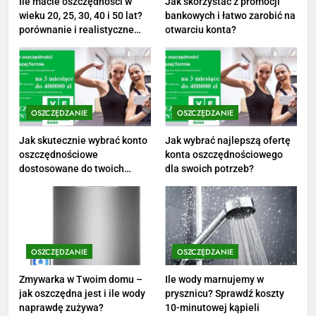
Ile macie oszczędności w
Jak skorzystać z promocji
wieku 20, 25, 30, 40 i 50 lat?
bankowych i łatwo zarobić na
1
porównanie i realistyczne
otwarciu konta?
cele
Ile zarabia striptizer: poznaj
aktualne stawki męskiego
striptizera
ZAROBKI
OSZCZĘDZANIE
OSZCZĘDZANIE
2
Ile zarabia psycholog szkolny:
Jak skutecznie wybrać konto
Jak wybrać najlepszą ofertę
oszczędnościowe
konta oszczędnościowego
poznaj średnie zarobki na tym
dostosowane do twoich
dla swoich potrzeb?
stanowisku
ZAROBKI
finansów?
3
Ile zarabia florysta — średnie
zarobki, dodatki i sposoby na
OSZCZĘDZANIE
OSZCZĘDZANIE
podwyżkę
ZAROBKI
Zmywarka w Twoim domu –
Ile wody marnujemy w
jak oszczędna jest i ile wody
prysznicu? Sprawdź koszty
4
naprawdę zużywa?
10-minutowej kąpieli