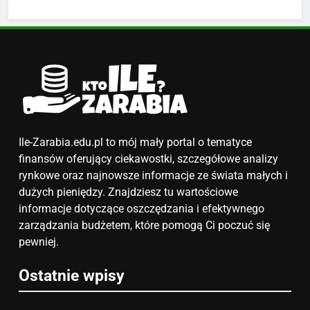
Ile zarabia nauczyciel
matematyki: średnie zarobki,
dodatki i perspektywy
ZAROBKI
5
Ile zarabia podolog: poznajmy
średnie zarobki na tym
stanowisku
ZAROBKI
Ile-Zarabia.edu.pl to mój mały portal o tematyce
finansów oferujący ciekawostki, szczegółowe analizy
6
rynkowe oraz najnowsze informacje ze świata małych i
Akcje charytatywne w szkole:
dużych pieniędzy. Znajdziesz tu wartościowe
pomysły i przykłady, które
informacje dotyczące oszczędzania i efektywnego
zainspirują
zarządzania budżetem, które pomogą Ci poczuć się
ZAROBKI
pewniej.
7
Ostatnie wpisy
Jak przygotować się finansowo
na narodziny dziecka: ile to