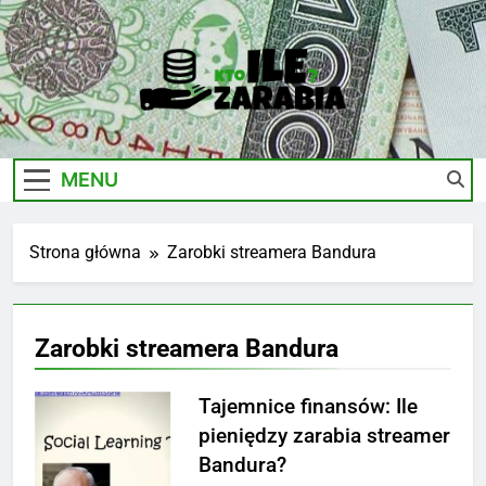
Skip
to
content
Ile-
Zarobki Gwiazd, Ciekawostki I Biznes
Zarabia.edu.pl
MENU
Strona główna
Zarobki streamera Bandura
Zarobki streamera Bandura
Tajemnice finansów: Ile
pieniędzy zarabia streamer
Bandura?