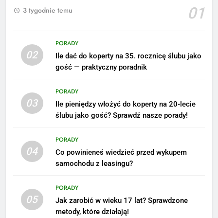
01
3 tygodnie temu
PORADY
02
Ile dać do koperty na 35. rocznicę ślubu jako
gość — praktyczny poradnik
PORADY
03
Ile pieniędzy włożyć do koperty na 20-lecie
ślubu jako gość? Sprawdź nasze porady!
5
Ile zarabia podolog: poznajmy
PORADY
średnie zarobki na tym
04
Co powinieneś wiedzieć przed wykupem
stanowisku
ZAROBKI
samochodu z leasingu?
6
PORADY
Akcje charytatywne w szkole:
05
Jak zarobić w wieku 17 lat? Sprawdzone
pomysły i przykłady, które
metody, które działają!