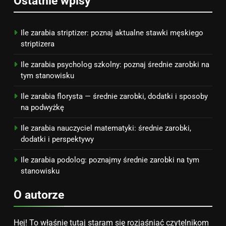
Ostatnie wpisy
Jak przygotować się finansowo
na narodziny dziecka: ile to
kosztuje i jak zaplanować
PORADY
Ile zarabia striptizer: poznaj aktualne stawki męskiego
budżet
striptizera
8
Ile zarabia psycholog szkolny: poznaj średnie zarobki na
Netflix tagger — czym jest,
tym stanowisku
opinie i zarobki
Ile zarabia florysta — średnie zarobki, dodatki i sposoby
PRACA
na podwyżkę
Ile zarabia nauczyciel matematyki: średnie zarobki,
dodatki i perspektywy
Ile zarabia podolog: poznajmy średnie zarobki na tym
stanowisku
O autorze
Hej! To właśnie tutaj staram się rozjaśniać czytelnikom