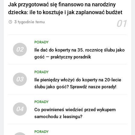
Jak przygotować się finansowo na narodziny
dziecka: ile to kosztuje i jak zaplanować budżet
01
3 tygodnie temu
PORADY
02
Ile dać do koperty na 35. rocznicę ślubu jako
gość — praktyczny poradnik
PORADY
03
Ile pieniędzy włożyć do koperty na 20-lecie
ślubu jako gość? Sprawdź nasze porady!
5
Ile zarabia podolog: poznajmy
PORADY
średnie zarobki na tym
04
Co powinieneś wiedzieć przed wykupem
stanowisku
ZAROBKI
samochodu z leasingu?
6
PORADY