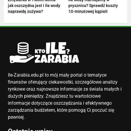
jak oszczędna jest i ile wody
prysznicu? Sprawdź koszty
4
naprawdę zużywa?
10-minutowej kąpieli
Ile zarabia nauczyciel
matematyki: średnie zarobki,
dodatki i perspektywy
ZAROBKI
5
Ile zarabia podolog: poznajmy
średnie zarobki na tym
stanowisku
ZAROBKI
Ile-Zarabia.edu.pl to mój mały portal o tematyce
finansów oferujący ciekawostki, szczegółowe analizy
6
rynkowe oraz najnowsze informacje ze świata małych i
Akcje charytatywne w szkole:
dużych pieniędzy. Znajdziesz tu wartościowe
pomysły i przykłady, które
informacje dotyczące oszczędzania i efektywnego
zainspirują
zarządzania budżetem, które pomogą Ci poczuć się
ZAROBKI
pewniej.
7