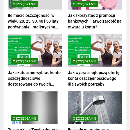
opinie i zarobki
OSZCZĘDZANIE
OSZCZĘDZANIE
PRACA
Ile macie oszczędności w
Jak skorzystać z promocji
wieku 20, 25, 30, 40 i 50 lat?
bankowych i łatwo zarobić na
1
porównanie i realistyczne
otwarciu konta?
cele
Ile zarabia striptizer: poznaj
aktualne stawki męskiego
striptizera
ZAROBKI
OSZCZĘDZANIE
OSZCZĘDZANIE
2
Ile zarabia psycholog szkolny:
Jak skutecznie wybrać konto
Jak wybrać najlepszą ofertę
oszczędnościowe
konta oszczędnościowego
poznaj średnie zarobki na tym
dostosowane do twoich
dla swoich potrzeb?
stanowisku
ZAROBKI
finansów?
3
Ile zarabia florysta — średnie
zarobki, dodatki i sposoby na
OSZCZĘDZANIE
OSZCZĘDZANIE
podwyżkę
ZAROBKI
Zmywarka w Twoim domu –
Ile wody marnujemy w