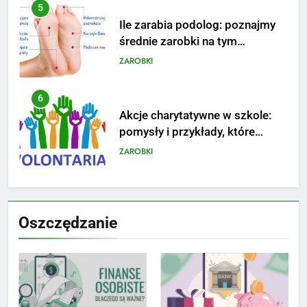
5
Ile zarabia podolog: poznajmy
średnie zarobki na tym
stanowisku
ZAROBKI
6
Akcje charytatywne w szkole:
pomysły i przykłady, które
zainspirują
ZAROBKI
7
Jak przygotować się finansowo
Oszczędzanie
na narodziny dziecka: ile to
kosztuje i jak zaplanować
PORADY
budżet
8
Netflix tagger — czym jest,