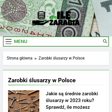
Skip
to
content
Ile-
Zarobki Gwiazd, Ciekawostki I Biznes
Zarabia.edu.pl
MENU
Strona główna
Zarobki ślusarzy w Polsce
Zarobki ślusarzy w Polsce
Jakie są średnie zarobki
ślusarzy w 2023 roku?
Sprawdź, ile możesz