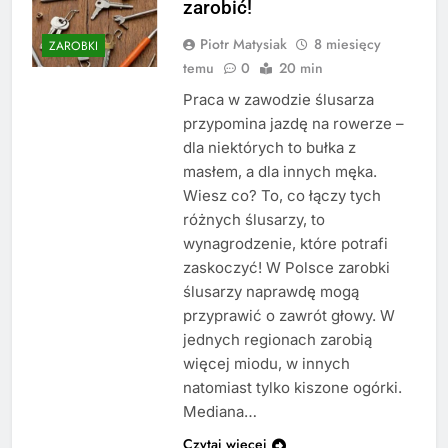
zarobić!
Piotr Matysiak
8 miesięcy
ZAROBKI
temu
0
20 min
Praca w zawodzie ślusarza
przypomina jazdę na rowerze –
dla niektórych to bułka z
masłem, a dla innych męka.
Wiesz co? To, co łączy tych
różnych ślusarzy, to
wynagrodzenie, które potrafi
zaskoczyć! W Polsce zarobki
ślusarzy naprawdę mogą
przyprawić o zawrót głowy. W
jednych regionach zarobią
więcej miodu, w innych
natomiast tylko kiszone ogórki.
Mediana…
Czytaj więcej