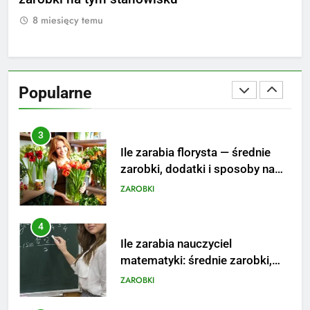
striptizera
ZAROBKI
 miesięcy temu
8 miesięc
2
Ile zarabia psycholog szkolny:
poznaj średnie zarobki na tym
Popularne
stanowisku
ZAROBKI
3
Ile zarabia florysta — średnie
zarobki, dodatki i sposoby na
podwyżkę
ZAROBKI
4
Ile zarabia nauczyciel
matematyki: średnie zarobki,
dodatki i perspektywy
ZAROBKI