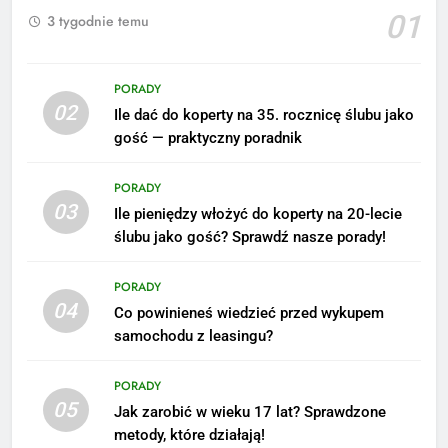
01
3 tygodnie temu
PORADY
02
Ile dać do koperty na 35. rocznicę ślubu jako
gość — praktyczny poradnik
PORADY
03
Ile pieniędzy włożyć do koperty na 20-lecie
ślubu jako gość? Sprawdź nasze porady!
5
Ile zarabia podolog: poznajmy
PORADY
średnie zarobki na tym
04
Co powinieneś wiedzieć przed wykupem
stanowisku
ZAROBKI
samochodu z leasingu?
6
PORADY
Akcje charytatywne w szkole:
05
Jak zarobić w wieku 17 lat? Sprawdzone
pomysły i przykłady, które
metody, które działają!