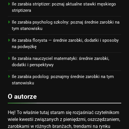
kosztuje i jak zaplanować
PORADY
Ile zarabia striptizer: poznaj aktualne stawki męskiego
budżet
striptizera
8
Ile zarabia psycholog szkolny: poznaj średnie zarobki na
Netflix tagger — czym jest,
tym stanowisku
opinie i zarobki
Ile zarabia florysta — średnie zarobki, dodatki i sposoby
PRACA
na podwyżkę
Ile zarabia nauczyciel matematyki: średnie zarobki,
dodatki i perspektywy
Ile zarabia podolog: poznajmy średnie zarobki na tym
stanowisku
O autorze
Hej! To właśnie tutaj staram się rozjaśniać czytelnikom
wiele kwestii związanych z pieniędzmi, oszczędzaniem,
zarobkami w różnych branżach, trendami na rynku