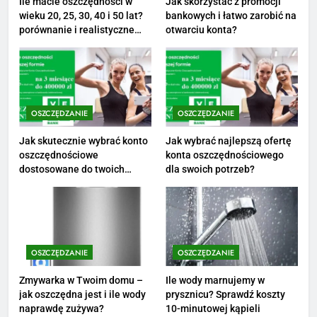
Ile macie oszczędności w
Jak skorzystać z promocji
wieku 20, 25, 30, 40 i 50 lat?
bankowych i łatwo zarobić na
1
porównanie i realistyczne
otwarciu konta?
cele
Ile zarabia striptizer: poznaj
aktualne stawki męskiego
striptizera
ZAROBKI
OSZCZĘDZANIE
OSZCZĘDZANIE
2
Ile zarabia psycholog szkolny:
Jak skutecznie wybrać konto
Jak wybrać najlepszą ofertę
oszczędnościowe
konta oszczędnościowego
poznaj średnie zarobki na tym
dostosowane do twoich
dla swoich potrzeb?
stanowisku
ZAROBKI
finansów?
3
Ile zarabia florysta — średnie
zarobki, dodatki i sposoby na
OSZCZĘDZANIE
OSZCZĘDZANIE
podwyżkę
ZAROBKI
Zmywarka w Twoim domu –
Ile wody marnujemy w
jak oszczędna jest i ile wody
prysznicu? Sprawdź koszty
4
naprawdę zużywa?
10-minutowej kąpieli