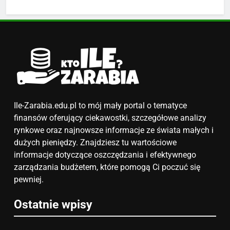
Ile zarabia nauczyciel
matematyki: średnie zarobki,
dodatki i perspektywy
ZAROBKI
5
Ile zarabia podolog: poznajmy
średnie zarobki na tym
stanowisku
ZAROBKI
Ile-Zarabia.edu.pl to mój mały portal o tematyce
finansów oferujący ciekawostki, szczegółowe analizy
6
rynkowe oraz najnowsze informacje ze świata małych i
Akcje charytatywne w szkole:
dużych pieniędzy. Znajdziesz tu wartościowe
pomysły i przykłady, które
informacje dotyczące oszczędzania i efektywnego
zainspirują
zarządzania budżetem, które pomogą Ci poczuć się
ZAROBKI
pewniej.
7
Ostatnie wpisy
Jak przygotować się finansowo
na narodziny dziecka: ile to