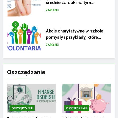
średnie zarobki na tym
stanowisku
ZAROBKI
6
Akcje charytatywne w szkole:
pomysły i przykłady, które
zainspirują
ZAROBKI
7
Jak przygotować się finansowo
Oszczędzanie
na narodziny dziecka: ile to
kosztuje i jak zaplanować
PORADY
budżet
8
Netflix tagger — czym jest,
opinie i zarobki
OSZCZĘDZANIE
OSZCZĘDZANIE
PRACA