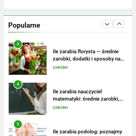
2
Ile zarabia psycholog szkolny:
poznaj średnie zarobki na tym
Popularne
stanowisku
ZAROBKI
3
Ile zarabia florysta — średnie
zarobki, dodatki i sposoby na
podwyżkę
ZAROBKI
4
Ile zarabia nauczyciel
matematyki: średnie zarobki,
dodatki i perspektywy
ZAROBKI
5
Ile zarabia podolog: poznajmy