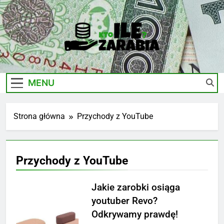
Skip
to
content
Ile-
Zarobki Gwiazd, Ciekawostki I Biznes
Zarabia.edu.pl
MENU
Strona główna
Przychody z YouTube
Przychody z YouTube
Jakie zarobki osiąga
youtuber Revo?
Odkrywamy prawdę!