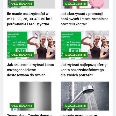
opinie i zarobki
OSZCZĘDZANIE
OSZCZĘDZANIE
PRACA
Ile macie oszczędności w
Jak skorzystać z promocji
wieku 20, 25, 30, 40 i 50 lat?
bankowych i łatwo zarobić na
1
porównanie i realistyczne
otwarciu konta?
cele
Ile zarabia striptizer: poznaj
aktualne stawki męskiego
striptizera
ZAROBKI
OSZCZĘDZANIE
OSZCZĘDZANIE
2
Ile zarabia psycholog szkolny:
Jak skutecznie wybrać konto
Jak wybrać najlepszą ofertę
oszczędnościowe
konta oszczędnościowego
poznaj średnie zarobki na tym
dostosowane do twoich
dla swoich potrzeb?
stanowisku
ZAROBKI
finansów?
3
Ile zarabia florysta — średnie
zarobki, dodatki i sposoby na
OSZCZĘDZANIE
OSZCZĘDZANIE
podwyżkę
ZAROBKI
Zmywarka w Twoim domu –
Ile wody marnujemy w