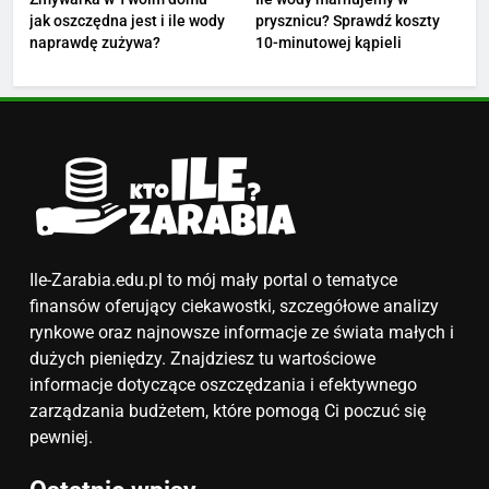
jak oszczędna jest i ile wody
prysznicu? Sprawdź koszty
4
naprawdę zużywa?
10-minutowej kąpieli
Ile zarabia nauczyciel
matematyki: średnie zarobki,
dodatki i perspektywy
ZAROBKI
5
Ile zarabia podolog: poznajmy
średnie zarobki na tym
stanowisku
ZAROBKI
Ile-Zarabia.edu.pl to mój mały portal o tematyce
finansów oferujący ciekawostki, szczegółowe analizy
6
rynkowe oraz najnowsze informacje ze świata małych i
Akcje charytatywne w szkole:
dużych pieniędzy. Znajdziesz tu wartościowe
pomysły i przykłady, które
informacje dotyczące oszczędzania i efektywnego
zainspirują
zarządzania budżetem, które pomogą Ci poczuć się
ZAROBKI
pewniej.
7