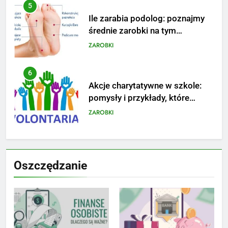
5
Ile zarabia podolog: poznajmy
średnie zarobki na tym
stanowisku
ZAROBKI
6
Akcje charytatywne w szkole:
pomysły i przykłady, które
zainspirują
ZAROBKI
7
Jak przygotować się finansowo
Oszczędzanie
na narodziny dziecka: ile to
kosztuje i jak zaplanować
PORADY
budżet
8
Netflix tagger — czym jest,