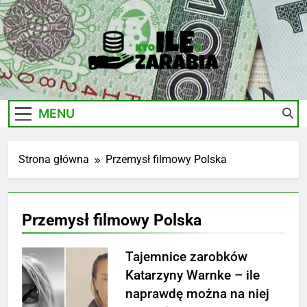
Skip
to
content
Ile-
Zarobki Gwiazd, Ciekawostki I Biznes
Zarabia.edu.pl
MENU
Strona główna
Przemysł filmowy Polska
Przemysł filmowy Polska
Tajemnice zarobków
Katarzyny Warnke – ile
naprawdę można na niej