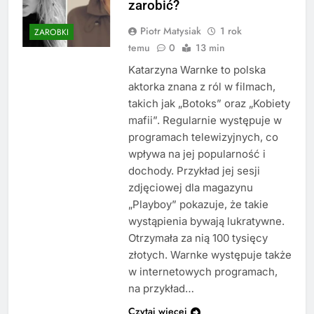
zarobić?
Piotr Matysiak
1 rok
ZAROBKI
temu
0
13 min
Katarzyna Warnke to polska
aktorka znana z ról w filmach,
takich jak „Botoks” oraz „Kobiety
mafii”. Regularnie występuje w
programach telewizyjnych, co
wpływa na jej popularność i
dochody. Przykład jej sesji
zdjęciowej dla magazynu
„Playboy” pokazuje, że takie
wystąpienia bywają lukratywne.
Otrzymała za nią 100 tysięcy
złotych. Warnke występuje także
w internetowych programach,
na przykład…
Czytaj więcej