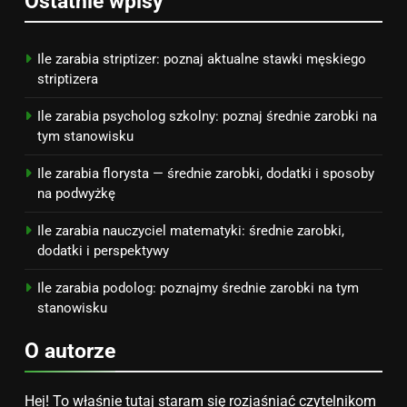
Ostatnie wpisy
Jak przygotować się finansowo
na narodziny dziecka: ile to
kosztuje i jak zaplanować
PORADY
Ile zarabia striptizer: poznaj aktualne stawki męskiego
budżet
striptizera
8
Ile zarabia psycholog szkolny: poznaj średnie zarobki na
Netflix tagger — czym jest,
tym stanowisku
opinie i zarobki
Ile zarabia florysta — średnie zarobki, dodatki i sposoby
PRACA
na podwyżkę
Ile zarabia nauczyciel matematyki: średnie zarobki,
dodatki i perspektywy
Ile zarabia podolog: poznajmy średnie zarobki na tym
stanowisku
O autorze
Hej! To właśnie tutaj staram się rozjaśniać czytelnikom