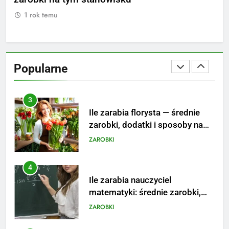
striptizera
ZAROBKI
1 rok temu
1
2
Ile zarabia psycholog szkolny:
poznaj średnie zarobki na tym
Popularne
stanowisku
ZAROBKI
3
Ile zarabia florysta — średnie
zarobki, dodatki i sposoby na
podwyżkę
ZAROBKI
4
Ile zarabia nauczyciel
matematyki: średnie zarobki,
dodatki i perspektywy
ZAROBKI