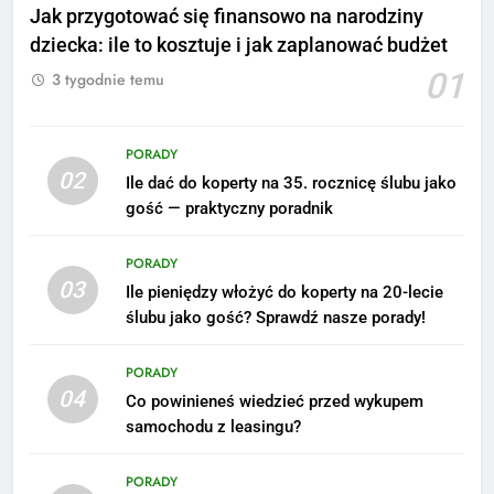
Jak przygotować się finansowo na narodziny
dziecka: ile to kosztuje i jak zaplanować budżet
01
3 tygodnie temu
PORADY
02
Ile dać do koperty na 35. rocznicę ślubu jako
gość — praktyczny poradnik
PORADY
03
Ile pieniędzy włożyć do koperty na 20-lecie
ślubu jako gość? Sprawdź nasze porady!
5
Ile zarabia podolog: poznajmy
PORADY
średnie zarobki na tym
04
Co powinieneś wiedzieć przed wykupem
stanowisku
ZAROBKI
samochodu z leasingu?
6
PORADY