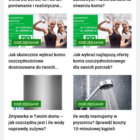
1
porównanie i realistyczne
otwarciu konta?
cele
Ile zarabia striptizer: poznaj
aktualne stawki męskiego
striptizera
ZAROBKI
OSZCZĘDZANIE
OSZCZĘDZANIE
2
Ile zarabia psycholog szkolny:
Jak skutecznie wybrać konto
Jak wybrać najlepszą ofertę
oszczędnościowe
konta oszczędnościowego
poznaj średnie zarobki na tym
dostosowane do twoich
dla swoich potrzeb?
stanowisku
ZAROBKI
finansów?
3
Ile zarabia florysta — średnie
zarobki, dodatki i sposoby na
OSZCZĘDZANIE
OSZCZĘDZANIE
podwyżkę
ZAROBKI
Zmywarka w Twoim domu –
Ile wody marnujemy w
jak oszczędna jest i ile wody
prysznicu? Sprawdź koszty
4
naprawdę zużywa?
10-minutowej kąpieli
Ile zarabia nauczyciel