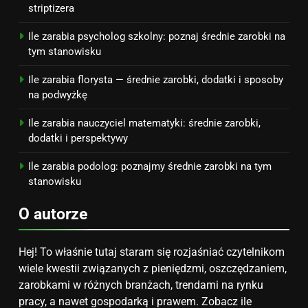
budżet
striptizera
8
Ile zarabia psycholog szkolny: poznaj średnie zarobki na
Netflix tagger — czym jest,
tym stanowisku
opinie i zarobki
Ile zarabia florysta — średnie zarobki, dodatki i sposoby
PRACA
na podwyżkę
Ile zarabia nauczyciel matematyki: średnie zarobki,
dodatki i perspektywy
Ile zarabia podolog: poznajmy średnie zarobki na tym
stanowisku
O autorze
Hej! To właśnie tutaj staram się rozjaśniać czytelnikom
wiele kwestii związanych z pieniędzmi, oszczędzaniem,
zarobkami w różnych branżach, trendami na rynku
pracy, a nawet gospodarką i prawem. Zobacz ile