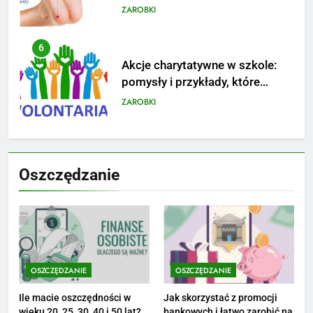
stanowisku
ZAROBKI
6
Akcje charytatywne w szkole:
pomysły i przykłady, które
zainspirują
ZAROBKI
7
Jak przygotować się finansowo
Oszczędzanie
na narodziny dziecka: ile to
kosztuje i jak zaplanować
PORADY
budżet
8
Netflix tagger — czym jest,
opinie i zarobki
OSZCZĘDZANIE
OSZCZĘDZANIE
PRACA
Ile macie oszczędności w
Jak skorzystać z promocji
wieku 20, 25, 30, 40 i 50 lat?
bankowych i łatwo zarobić na