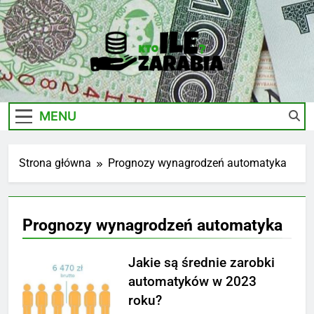
Skip
to
content
Ile-
Zarobki Gwiazd, Ciekawostki I Biznes
Zarabia.edu.pl
MENU
Strona główna
Prognozy wynagrodzeń automatyka
Prognozy wynagrodzeń automatyka
Jakie są średnie zarobki
automatyków w 2023
roku?