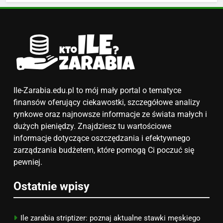
matematyki: średnie zarobki,
dodatki i perspektywy
ZAROBKI
5
Ile zarabia podolog: poznajmy
średnie zarobki na tym
stanowisku
ZAROBKI
Ile-Zarabia.edu.pl to mój mały portal o tematyce
finansów oferujący ciekawostki, szczegółowe analizy
6
rynkowe oraz najnowsze informacje ze świata małych i
Akcje charytatywne w szkole:
dużych pieniędzy. Znajdziesz tu wartościowe
pomysły i przykłady, które
informacje dotyczące oszczędzania i efektywnego
zainspirują
zarządzania budżetem, które pomogą Ci poczuć się
ZAROBKI
pewniej.
7
Ostatnie wpisy
Jak przygotować się finansowo
na narodziny dziecka: ile to
kosztuje i jak zaplanować
PORADY
Ile zarabia striptizer: poznaj aktualne stawki męskiego