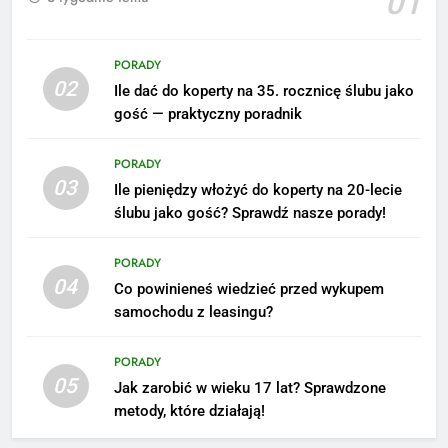
01
PORADY
02
Ile dać do koperty na 35. rocznicę ślubu jako
gość — praktyczny poradnik
PORADY
03
Ile pieniędzy włożyć do koperty na 20-lecie
ślubu jako gość? Sprawdź nasze porady!
5
Ile zarabia podolog: poznajmy
PORADY
średnie zarobki na tym
04
Co powinieneś wiedzieć przed wykupem
stanowisku
ZAROBKI
samochodu z leasingu?
6
PORADY
Akcje charytatywne w szkole:
05
Jak zarobić w wieku 17 lat? Sprawdzone
pomysły i przykłady, które
metody, które działają!
zainspirują
ZAROBKI