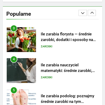
Ile zarabia psycholog szkolny:
poznaj średnie zarobki na tym
Popularne
stanowisku
ZAROBKI
3
Ile zarabia florysta — średnie
zarobki, dodatki i sposoby na
podwyżkę
ZAROBKI
4
Ile zarabia nauczyciel
matematyki: średnie zarobki,
dodatki i perspektywy
ZAROBKI
5
Ile zarabia podolog: poznajmy
średnie zarobki na tym