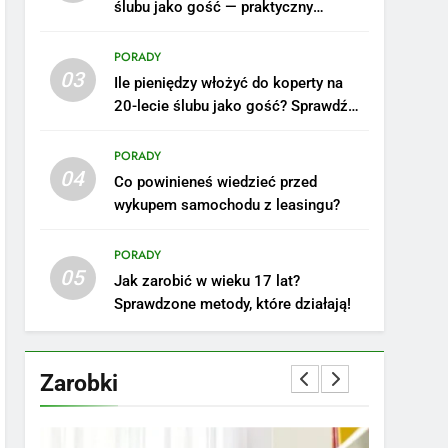
ślubu jako gość — praktyczny
poradnik
PORADY
03
Ile pieniędzy włożyć do koperty na
20-lecie ślubu jako gość? Sprawdź
nasze porady!
PORADY
04
Co powinieneś wiedzieć przed
wykupem samochodu z leasingu?
5
Ile zarabia podolog:
poznajmy średnie zarobki
PORADY
05
na tym stanowisku
ZAROBKI
Jak zarobić w wieku 17 lat?
Sprawdzone metody, które działają!
6
Akcje charytatywne w
szkole: pomysły i
Zarobki
przykłady, które
ZAROBKI
zainspirują
7