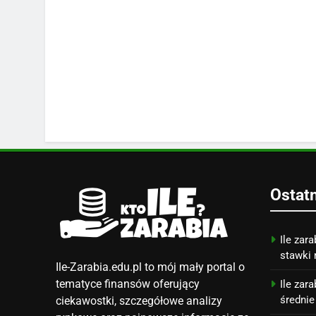
Ostat
Ile zara
stawki 
Ile-Zarabia.edu.pl to mój mały portal o
tematyce finansów oferujący
Ile zar
średnie
ciekawostki, szczegółowe analizy