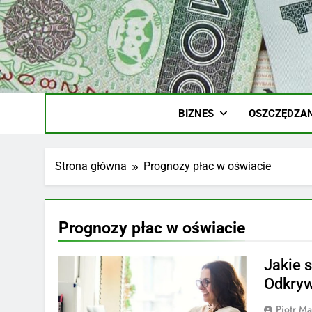
Skip
to
content
Ile
Zarobki Gw
BIZNES
OSZCZĘDZAN
Strona główna
Prognozy płac w oświacie
Prognozy płac w oświacie
Jakie 
Odkryw
Piotr Ma