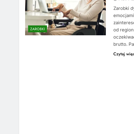
Zarobki d
emocjami 
zainteres
ZAROBKI
od region
oczekiwać
brutto. P
Czytaj wię