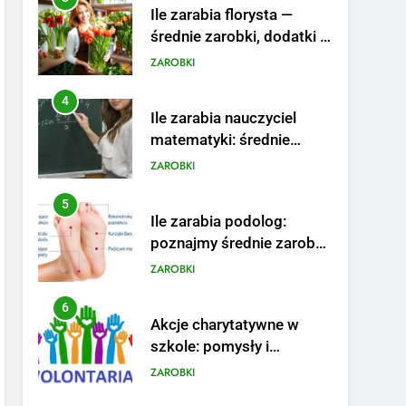
Ile zarabia florysta —
średnie zarobki, dodatki i
sposoby na podwyżkę
ZAROBKI
4
Ile zarabia nauczyciel
matematyki: średnie
zarobki, dodatki i
ZAROBKI
perspektywy
5
Ile zarabia podolog:
poznajmy średnie zarobki
na tym stanowisku
ZAROBKI
6
Akcje charytatywne w
szkole: pomysły i
przykłady, które
ZAROBKI
zainspirują