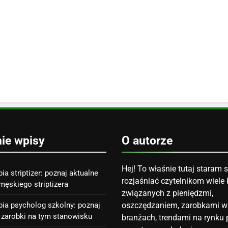
nie wpisy
O autorze
Hej! To właśnie tutaj staram s
bia striptizer: poznaj aktualne
rozjaśniać czytelnikom wiele 
męskiego striptizera
związanych z pieniędzmi,
abia psycholog szkolny: poznaj
oszczędzaniem, zarobkami w
 zarobki na tym stanowisku
branżach, trendami na rynku p