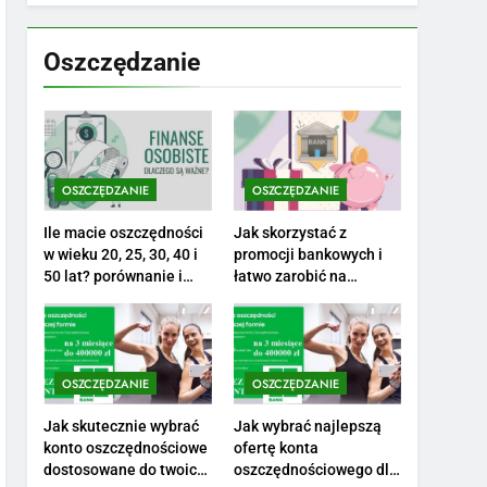
7
Jak przygotować się
finansowo na narodziny
Oszczędzanie
dziecka: ile to kosztuje i
PORADY
jak zaplanować budżet
8
Netflix tagger — czym
jest, opinie i zarobki
OSZCZĘDZANIE
OSZCZĘDZANIE
PRACA
Ile macie oszczędności
Jak skorzystać z
1
w wieku 20, 25, 30, 40 i
promocji bankowych i
Ile zarabia striptizer:
50 lat? porównanie i
łatwo zarobić na
realistyczne cele
otwarciu konta?
poznaj aktualne stawki
męskiego striptizera
ZAROBKI
2
OSZCZĘDZANIE
OSZCZĘDZANIE
Ile zarabia psycholog
szkolny: poznaj średnie
Jak skutecznie wybrać
Jak wybrać najlepszą
konto oszczędnościowe
ofertę konta
zarobki na tym
ZAROBKI
dostosowane do twoich
oszczędnościowego dla
stanowisku