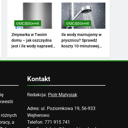
finansów?
swoich potrzeb?
3
Ile zarabia florysta —
średnie zarobki, dodatki i
sposoby na podwyżkę
OSZCZĘDZANIE
OSZCZĘDZANIE
ZAROBKI
Zmywarka w Twoim
Ile wody marnujemy w
4
domu – jak oszczędna
prysznicu? Sprawdź
Ile zarabia nauczyciel
jest i ile wody naprawdę
koszty 10-minutowej
matematyki: średnie
zużywa?
kąpieli
zarobki, dodatki i
ZAROBKI
perspektywy
5
Ile zarabia podolog:
Kontakt
poznajmy średnie zarobki
na tym stanowisku
ZAROBKI
ię
Redakcja:
Piotr Matysiak
kwestii
6
Akcje charytatywne w
Adres: ul. Poziomkowa 19, 56-933
szkole: pomysły i
 różnych
Wejherowo
przykłady, które
ZAROBKI
racy, a
Telefon: 771 915 741
zainspirują