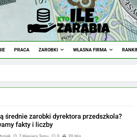
-Zarabia.edu.pl
iazd, Ciekawostki I Biznes
IE
PRACA
ZAROBKI
WŁASNA FIRMA
RANKI
są średnie zarobki dyrektora przedszkola?
amy fakty i liczby
tysiak
7 Miesięcy Temu
0
20 Min