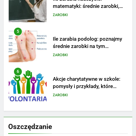
matematyki: średnie zarobki,
dodatki i perspektywy
ZAROBKI
5
Ile zarabia podolog: poznajmy
średnie zarobki na tym
stanowisku
ZAROBKI
6
Akcje charytatywne w szkole:
pomysły i przykłady, które
zainspirują
ZAROBKI
7
Jak przygotować się finansowo
Oszczędzanie
na narodziny dziecka: ile to
kosztuje i jak zaplanować
PORADY