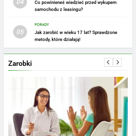
04
Co powinieneś wiedzieć przed wykupem
stanowisku
ZAROBKI
samochodu z leasingu?
6
PORADY
Akcje charytatywne w szkole:
05
Jak zarobić w wieku 17 lat? Sprawdzone
pomysły i przykłady, które
metody, które działają!
zainspirują
ZAROBKI
Zarobki
7
Jak przygotować się finansowo
na narodziny dziecka: ile to
kosztuje i jak zaplanować
PORADY
budżet
8
Netflix tagger — czym jest,
opinie i zarobki
PRACA