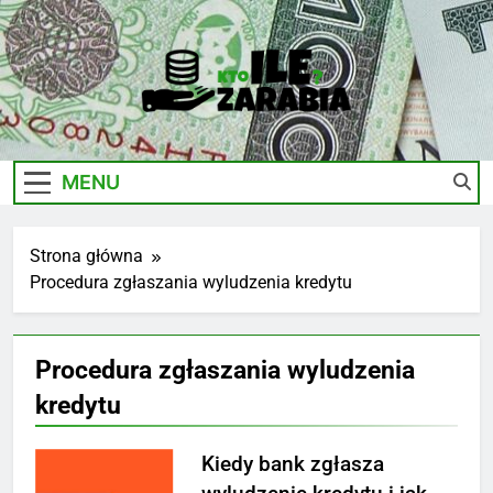
Skip
to
content
Ile-
Zarobki Gwiazd, Ciekawostki I Biznes
Zarabia.edu.pl
MENU
Strona główna
Procedura zgłaszania wyludzenia kredytu
Procedura zgłaszania wyludzenia
kredytu
Kiedy bank zgłasza