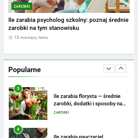
ZAROBKI
Z
1
Ile zarabia striptizer: poznaj
ki
Ile zarabia psycholog szkolny: poznaj średnie
Ile
aktualne stawki męskiego
zarobki na tym stanowisku
i 
striptizera
ZAROBKI
12 miesięcy temu
1
2
Ile zarabia psycholog szkolny:
poznaj średnie zarobki na tym
Popularne
stanowisku
ZAROBKI
3
Ile zarabia florysta — średnie
zarobki, dodatki i sposoby na
podwyżkę
ZAROBKI
4
Ile zarabia nauczyciel