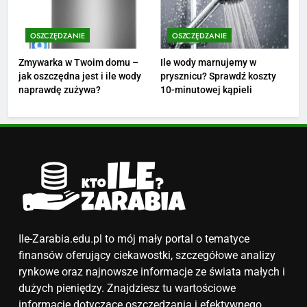
Ile zarabia florysta — średnie
zarobki, dodatki i sposoby na
OSZCZĘDZANIE
OSZCZĘDZANIE
podwyżkę
ZAROBKI
Zmywarka w Twoim domu –
Ile wody marnujemy w
jak oszczędna jest i ile wody
prysznicu? Sprawdź koszty
4
naprawdę zużywa?
10-minutowej kąpieli
Ile zarabia nauczyciel
matematyki: średnie zarobki,
dodatki i perspektywy
ZAROBKI
5
Ile zarabia podolog: poznajmy
średnie zarobki na tym
stanowisku
ZAROBKI
Ile-Zarabia.edu.pl to mój mały portal o tematyce
finansów oferujący ciekawostki, szczegółowe analizy
6
rynkowe oraz najnowsze informacje ze świata małych i
Akcje charytatywne w szkole:
dużych pieniędzy. Znajdziesz tu wartościowe
pomysły i przykłady, które
informacje dotyczące oszczędzania i efektywnego