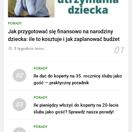
PORADY
Jak przygotować się finansowo na narodziny
dziecka: ile to kosztuje i jak zaplanować budżet
01
3 tygodnie temu
PORADY
02
Ile dać do koperty na 35. rocznicę ślubu jako
gość — praktyczny poradnik
PORADY
03
Ile pieniędzy włożyć do koperty na 20-lecie
ślubu jako gość? Sprawdź nasze porady!
5
Ile zarabia podolog: poznajmy
PORADY
średnie zarobki na tym