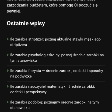
zainspirują
zarządzania budżetem, które pomogą Ci poczuć się
ZAROBKI
pewniej.
7
Ostatnie wpisy
Jak przygotować się finansowo
na narodziny dziecka: ile to
kosztuje i jak zaplanować
PORADY
Ile zarabia striptizer: poznaj aktualne stawki męskiego
budżet
striptizera
8
Ile zarabia psycholog szkolny: poznaj średnie zarobki na
Netflix tagger — czym jest,
tym stanowisku
opinie i zarobki
Ile zarabia florysta — średnie zarobki, dodatki i sposoby
PRACA
na podwyżkę
Ile zarabia nauczyciel matematyki: średnie zarobki,
dodatki i perspektywy
Ile zarabia podolog: poznajmy średnie zarobki na tym
stanowisku