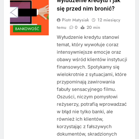
wyludzenie kredytu i jak
się przed nim bronić?
Piotr Matysiak
12 miesięcy
temu
0
20 min
BANKOWOŚĆ
Wyłudzenie kredytu stanowi
temat, który wywołuje coraz
intensywniejsze emocje oraz
obawy wśród klientów instytucji
finansowych. Spotykamy się
wielokrotnie z sytuacjami, które
przypominają zawirowania
fabuły sensacyjnego filmu.
Oszuści, niczym pomysłowi
reżyserzy, potrafią wprowadzać
w błąd nie tylko banki, ale
również ich klientów,
korzystając z fałszywych
dokumentów, skradzionych