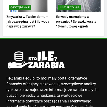
Ile zarabia florysta — średnie
zarobki, dodatki i sposoby na
OSZCZĘDZANIE
OSZCZĘDZANIE
podwyżkę
ZAROBKI
Zmywarka w Twoim domu –
Ile wody marnujemy w
jak oszczędna jest i ile wody
prysznicu? Sprawdź koszty
4
naprawdę zużywa?
10-minutowej kąpieli
Ile zarabia nauczyciel
matematyki: średnie zarobki,
dodatki i perspektywy
ZAROBKI
5
Ile zarabia podolog: poznajmy
średnie zarobki na tym
stanowisku
ZAROBKI
Ile-Zarabia.edu.pl to mój mały portal o tematyce
finansów oferujący ciekawostki, szczegółowe analizy
6
rynkowe oraz najnowsze informacje ze świata małych i
Akcje charytatywne w szkole:
dużych pieniędzy. Znajdziesz tu wartościowe
pomysły i przykłady, które
informacje dotyczące oszczędzania i efektywnego
zainspirują
zarządzania budżetem, które pomogą Ci poczuć się