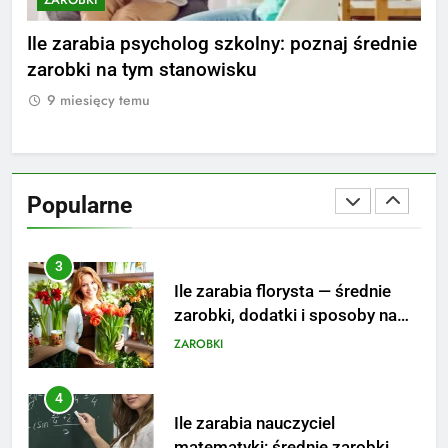
1
Ile zarabia striptizer: poznaj
ki
Ile zarabia psycholog szkolny: poznaj średnie
Ile
aktualne stawki męskiego
zarobki na tym stanowisku
i 
striptizera
ZAROBKI
9 miesięcy temu
9
2
Ile zarabia psycholog szkolny:
poznaj średnie zarobki na tym
Popularne
stanowisku
ZAROBKI
3
Ile zarabia florysta — średnie
zarobki, dodatki i sposoby na
podwyżkę
ZAROBKI
4
Ile zarabia nauczyciel
matematyki: średnie zarobki,