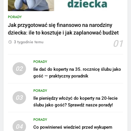
PORADY
Jak przygotować się finansowo na narodziny
dziecka: ile to kosztuje i jak zaplanować budżet
01
3 tygodnie temu
PORADY
02
Ile dać do koperty na 35. rocznicę ślubu jako
gość — praktyczny poradnik
PORADY
03
Ile pieniędzy włożyć do koperty na 20-lecie
ślubu jako gość? Sprawdź nasze porady!
5
Ile zarabia podolog: poznajmy
PORADY
średnie zarobki na tym
04
Co powinieneś wiedzieć przed wykupem
stanowisku