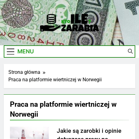
Skip
to
content
Ile-
Zarobki Gwiazd, Ciekawostki I Biznes
Zarabia.edu.pl
MENU
Strona główna
Praca na platformie wiertniczej w Norwegii
Praca na platformie wiertniczej w
Norwegii
Jakie są zarobki i opinie