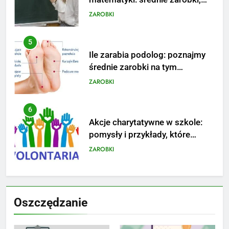
dodatki i perspektywy
ZAROBKI
5
Ile zarabia podolog: poznajmy
średnie zarobki na tym
stanowisku
ZAROBKI
6
Akcje charytatywne w szkole:
pomysły i przykłady, które
zainspirują
ZAROBKI
7
Jak przygotować się finansowo
Oszczędzanie
na narodziny dziecka: ile to
kosztuje i jak zaplanować
PORADY
budżet