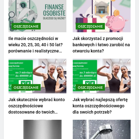
8
Netflix tagger — czym jest,
opinie i zarobki
OSZCZĘDZANIE
OSZCZĘDZANIE
PRACA
Ile macie oszczędności w
Jak skorzystać z promocji
wieku 20, 25, 30, 40 i 50 lat?
bankowych i łatwo zarobić na
1
porównanie i realistyczne
otwarciu konta?
cele
Ile zarabia striptizer: poznaj
aktualne stawki męskiego
striptizera
ZAROBKI
OSZCZĘDZANIE
OSZCZĘDZANIE
2
Ile zarabia psycholog szkolny:
Jak skutecznie wybrać konto
Jak wybrać najlepszą ofertę
oszczędnościowe
konta oszczędnościowego
poznaj średnie zarobki na tym
dostosowane do twoich
dla swoich potrzeb?
stanowisku
ZAROBKI
finansów?
3