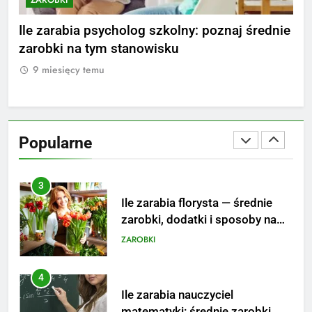
1
Ile zarabia striptizer: poznaj
ki
Ile zarabia psycholog szkolny: poznaj średnie
Ile
aktualne stawki męskiego
zarobki na tym stanowisku
i 
striptizera
ZAROBKI
9 miesięcy temu
9
2
Ile zarabia psycholog szkolny:
poznaj średnie zarobki na tym
Popularne
stanowisku
ZAROBKI
3
Ile zarabia florysta — średnie
zarobki, dodatki i sposoby na
podwyżkę
ZAROBKI
4
Ile zarabia nauczyciel
matematyki: średnie zarobki,