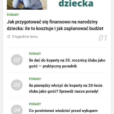
PORADY
Jak przygotować się finansowo na narodziny
dziecka: ile to kosztuje i jak zaplanować budżet
01
3 tygodnie temu
PORADY
02
Ile dać do koperty na 35. rocznicę ślubu jako
gość — praktyczny poradnik
PORADY
03
Ile pieniędzy włożyć do koperty na 20-lecie
ślubu jako gość? Sprawdź nasze porady!
5
Ile zarabia podolog: poznajmy
PORADY
średnie zarobki na tym
04
Co powinieneś wiedzieć przed wykupem
stanowisku