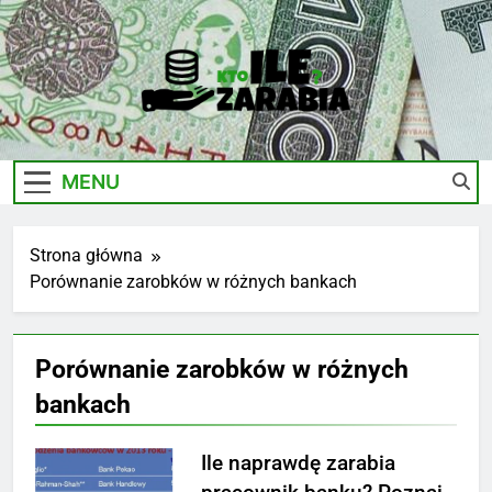
Skip
to
content
Ile-
Zarobki Gwiazd, Ciekawostki I Biznes
Zarabia.edu.pl
MENU
Strona główna
Porównanie zarobków w różnych bankach
Porównanie zarobków w różnych
bankach
Ile naprawdę zarabia