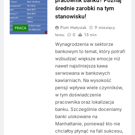
pracownik banku? Poznaj
średnie zarobki na tym
stanowisku!
Piotr Matysiak
9 miesięcy
PRACA
temu
0
15 min
Wynagrodzenia w sektorze
bankowym to temat, który potrafi
wzbudzać większe emocje niż
nawet najsilniejsza kawa
serwowana w bankowych
kawiarniach. Na wysokość
pensji wpływa wiele czynników,
w tym doświadczenie
pracownika oraz lokalizacja
banku. Szczególnie doceniamy
banki ulokowane na
Manhattanie, ponieważ kto nie
chciałby płynąć na fali sukcesu,