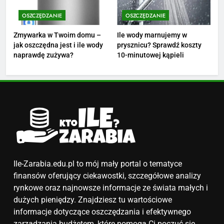
Ile zarabia florysta — średnie
zarobki, dodatki i sposoby na
OSZCZĘDZANIE
OSZCZĘDZANIE
podwyżkę
ZAROBKI
Zmywarka w Twoim domu –
Ile wody marnujemy w
jak oszczędna jest i ile wody
prysznicu? Sprawdź koszty
4
naprawdę zużywa?
10-minutowej kąpieli
Ile zarabia nauczyciel
matematyki: średnie zarobki,
dodatki i perspektywy
ZAROBKI
5
Ile zarabia podolog: poznajmy
średnie zarobki na tym
stanowisku
ZAROBKI
Ile-Zarabia.edu.pl to mój mały portal o tematyce
finansów oferujący ciekawostki, szczegółowe analizy
6
rynkowe oraz najnowsze informacje ze świata małych i
Akcje charytatywne w szkole:
dużych pieniędzy. Znajdziesz tu wartościowe
pomysły i przykłady, które
informacje dotyczące oszczędzania i efektywnego
zainspirują
zarządzania budżetem, które pomogą Ci poczuć się