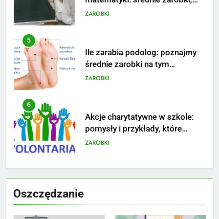
dodatki i perspektywy
ZAROBKI
5
Ile zarabia podolog: poznajmy
średnie zarobki na tym
stanowisku
ZAROBKI
6
Akcje charytatywne w szkole:
pomysły i przykłady, które
zainspirują
ZAROBKI
7
Jak przygotować się finansowo
Oszczędzanie
na narodziny dziecka: ile to
kosztuje i jak zaplanować
PORADY
budżet