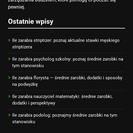
ZAROBKI
pewniej.
7
Ostatnie wpisy
Jak przygotować się finansowo
na narodziny dziecka: ile to
kosztuje i jak zaplanować
PORADY
Ile zarabia striptizer: poznaj aktualne stawki męskiego
budżet
striptizera
8
Ile zarabia psycholog szkolny: poznaj średnie zarobki na
Netflix tagger — czym jest,
tym stanowisku
opinie i zarobki
Ile zarabia florysta — średnie zarobki, dodatki i sposoby
PRACA
na podwyżkę
Ile zarabia nauczyciel matematyki: średnie zarobki,
dodatki i perspektywy
Ile zarabia podolog: poznajmy średnie zarobki na tym
stanowisku