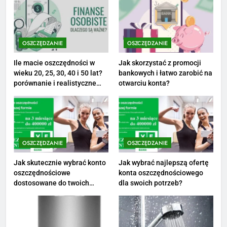
8
Netflix tagger — czym jest,
opinie i zarobki
OSZCZĘDZANIE
OSZCZĘDZANIE
PRACA
Ile macie oszczędności w
Jak skorzystać z promocji
wieku 20, 25, 30, 40 i 50 lat?
bankowych i łatwo zarobić na
1
porównanie i realistyczne
otwarciu konta?
cele
Ile zarabia striptizer: poznaj
aktualne stawki męskiego
striptizera
ZAROBKI
OSZCZĘDZANIE
OSZCZĘDZANIE
2
Ile zarabia psycholog szkolny:
Jak skutecznie wybrać konto
Jak wybrać najlepszą ofertę
oszczędnościowe
konta oszczędnościowego
poznaj średnie zarobki na tym
dostosowane do twoich
dla swoich potrzeb?
stanowisku
ZAROBKI
finansów?
3