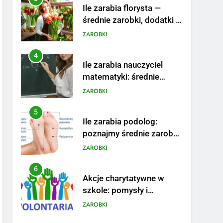
Ile zarabia florysta —
średnie zarobki, dodatki i
sposoby na podwyżkę
ZAROBKI
4
Ile zarabia nauczyciel
matematyki: średnie
zarobki, dodatki i
ZAROBKI
perspektywy
5
Ile zarabia podolog:
poznajmy średnie zarobki
na tym stanowisku
ZAROBKI
6
Akcje charytatywne w
szkole: pomysły i
przykłady, które
ZAROBKI
zainspirują