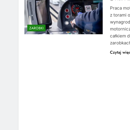
Praca mo
z torami 
wynagrodz
ZAROBKI
motornicz
całkiem d
zarobkac
Czytaj wię