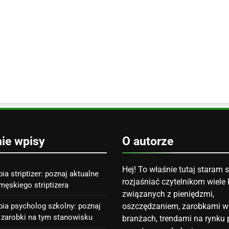
nie wpisy
O autorze
Hej! To właśnie tutaj staram s
bia striptizer: poznaj aktualne
rozjaśniać czytelnikom wiele 
męskiego striptizera
związanych z pieniędzmi,
abia psycholog szkolny: poznaj
oszczędzaniem, zarobkami w
 zarobki na tym stanowisku
branżach, trendami na rynku p