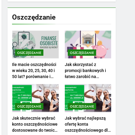
7
Jak przygotować się
finansowo na narodziny
Oszczędzanie
dziecka: ile to kosztuje i
PORADY
jak zaplanować budżet
8
Netflix tagger — czym
jest, opinie i zarobki
OSZCZĘDZANIE
OSZCZĘDZANIE
PRACA
Ile macie oszczędności
Jak skorzystać z
1
w wieku 20, 25, 30, 40 i
promocji bankowych i
Ile zarabia striptizer:
50 lat? porównanie i
łatwo zarobić na
realistyczne cele
otwarciu konta?
poznaj aktualne stawki
męskiego striptizera
ZAROBKI
2
OSZCZĘDZANIE
OSZCZĘDZANIE
Ile zarabia psycholog
szkolny: poznaj średnie
Jak skutecznie wybrać
Jak wybrać najlepszą
konto oszczędnościowe
ofertę konta
zarobki na tym
ZAROBKI
dostosowane do twoich
oszczędnościowego dla
stanowisku