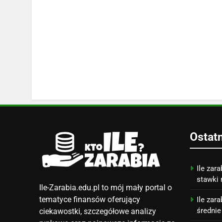
Ostat
Ile zara
stawki 
Ile-Zarabia.edu.pl to mój mały portal o
tematyce finansów oferujący
Ile zar
średnie
ciekawostki, szczegółowe analizy