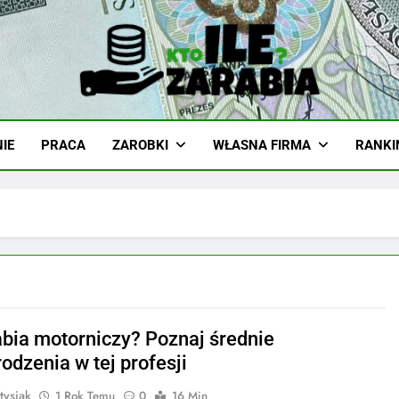
-Zarabia.edu.pl
iazd, Ciekawostki I Biznes
IE
PRACA
ZAROBKI
WŁASNA FIRMA
RANKI
h
rabia motorniczy? Poznaj średnie
odzenia w tej profesji
tysiak
1 Rok Temu
0
16 Min