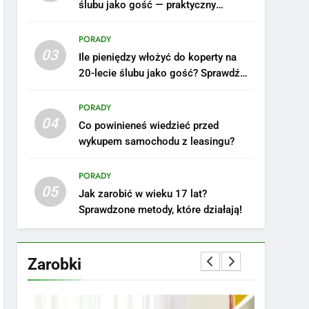
ślubu jako gość — praktyczny
poradnik
PORADY
03
Ile pieniędzy włożyć do koperty na
20-lecie ślubu jako gość? Sprawdź
nasze porady!
PORADY
04
Co powinieneś wiedzieć przed
wykupem samochodu z leasingu?
5
Ile zarabia podolog:
poznajmy średnie zarobki
PORADY
05
na tym stanowisku
ZAROBKI
Jak zarobić w wieku 17 lat?
Sprawdzone metody, które działają!
6
Akcje charytatywne w
szkole: pomysły i
Zarobki
przykłady, które
ZAROBKI
zainspirują
7