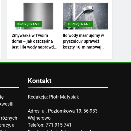
finansów?
swoich potrzeb?
3
Ile zarabia florysta —
średnie zarobki, dodatki i
sposoby na podwyżkę
OSZCZĘDZANIE
OSZCZĘDZANIE
ZAROBKI
Zmywarka w Twoim
Ile wody marnujemy w
4
domu – jak oszczędna
prysznicu? Sprawdź
Ile zarabia nauczyciel
jest i ile wody naprawdę
koszty 10-minutowej
matematyki: średnie
zużywa?
kąpieli
zarobki, dodatki i
ZAROBKI
perspektywy
5
Ile zarabia podolog:
Kontakt
poznajmy średnie zarobki
na tym stanowisku
ZAROBKI
ię
Redakcja:
Piotr Matysiak
kwestii
6
Akcje charytatywne w
Adres: ul. Poziomkowa 19, 56-933
szkole: pomysły i
 różnych
Wejherowo
przykłady, które
ZAROBKI
racy, a
Telefon: 771 915 741
zainspirują