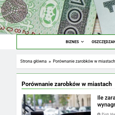
Skip
to
content
Ile
Zarobki Gw
BIZNES
OSZCZĘDZAN
Strona główna
Porównanie zarobków w miastac
Porównanie zarobków w miastach
Ile za
wynagr
Piotr Ma